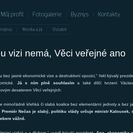
Můj profil
Fotogalerie
Byznys
Kontakty
rojevy
Media a já
Ostatní
 vizi nemá, Věci veřejné ano
 bez jasné ekonomické vize a destruktivní opozici,“ řekl bývalý prezi
nomické.
Já s ním plně souhlasím
a také dílčí tvrzení Václ
movým desaterem Věcí veřejných:
e mimořádně křehká či slabá koalice bez elementární jednoty a bez j
. Premiér Nečas je slabý, politiku vlády určuje ministr Kalousek,
nebere vážně.
tními výdaji a s dluhem,“ uvedl bývalý prezident.
Ano, ekonomika p