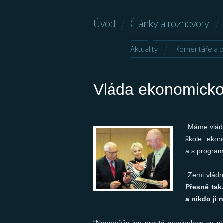
Úvod
Články a rozhovory
Aktuality
Komentáře a p
Vláda ekonomickou
„Máme vládu
škole eko
a s progra
„Zemi vládn
Přesně tak
a nikdo ji 
“Nepomůže jen prostá manipulace se stá