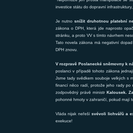
investice státu do dopravní infrastruktur
Je nutno
snížit druhotnou platební 
zákona o DPH, která jde naprosto opa
stránku, a proto VV s tímto návrhem neso
Tato novela zákona má negativní dopad na
DPH znovu.
V rozpravě Poslanecké sněmovny k ná
poslanci v případě tohoto zákona jednají
Jsme tady svědkem souboje velkých s malý
financí něco radí, protože jeho rady po
zodpovědný právě ministr
Kalousek. Za
pohonné hmoty v zahraničí, pokud mají tu
Vláda nijak neřeší
svévoli lichvářů a 
exekuce!