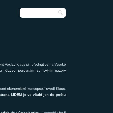
dent Václav Klaus při přednášce na Vysoké
ava Klause porovnám se svými názory
asné ekonomické koncepce,” uvedl Klaus.
 strana LIDEM je ve vládě jen do počtu
otřebuje výrazný stimul
, pomohly by jí