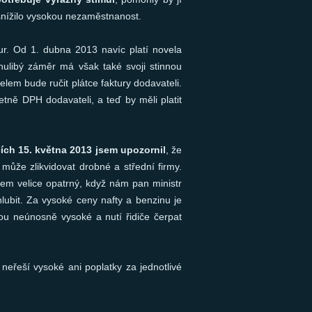
é snížilo vysokou nezaměstnanost.
ur. Od 1. dubna 2013 navíc platí novela
libý záměr má však také svoji stinnou
lem bude ručit plátce faktury dodavateli.
etně DPH dodavateli, a teď by měli platit
ch 15. května 2013 jsem
upozornil
, že
 může zlikvidovat drobné a střední firmy.
jsem velice opatrný, když nám pan ministr
lubit. Za vysoké ceny nafty a benzinu je
sou neúnosně vysoké a nutí řidiče čerpat
eřeší vysoké ani poplatky za jednotlivé