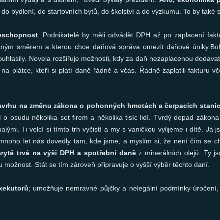
y, do bydlení, do startovních bytů, do školství a do výzkumu. To by tak
neschopnost
. Podnikatelé by měli odvádět DPH až po zaplacení fakt
čným směrem a kterou chce daňová správa omezit daňové úniky.Bohu
uhlasily. Novela rozšiřuje možnosti, kdy za daň nezaplacenou dodavate
 plátce, kteří si platí daně řádně a včas. Řádně zaplatili fakturu vč
vrhu na změnu zákona o pohonných hmotách a čerpacích stanicí
 o osudu několika set firem a několika tisíc lidí. Tvrdý dopad zákona
mi. Ti velcí si tímto trh vyčistí a my s vaničkou vylijeme i dítě. Já 
 mnoho let nás dovedly tam, kde jsme, a myslím si, že není čím se ch
rytě trvá na výši DPH a spotřební daně
z minerálních olejů. Ty j
 možnost. Stát se tím zároveň připravuje o vyšší výběr těchto daní.
exekutorů
; umožňuje nemravné půjčky a nelegální podmínky úročení, n