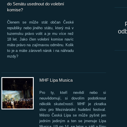
i
do Senátu usednout do volební
komise?
Členem se může stát občan České
republiky nebo jiného státu, který má v
odb
tuzemsku právo volit a je mu více než
18 let. Jako člen volební komise navíc
máte právo na zajímavou odměnu. Kolik
to je a máte zároveň nárok i na náhradu
mzdy?
MHF Lípa Musica
Pro ty, kteří nevědí nebo si
neuvědomují, si dovolím podotknout
několik skutečností. MHF je zkratka
slov pro Mezinárodní hudební festival.
Město Česká Lípa se může pyšnit jen
jedním jediným a ten se jmenuje Lípa
Musica. Už po 14. se letos v září a říjnu