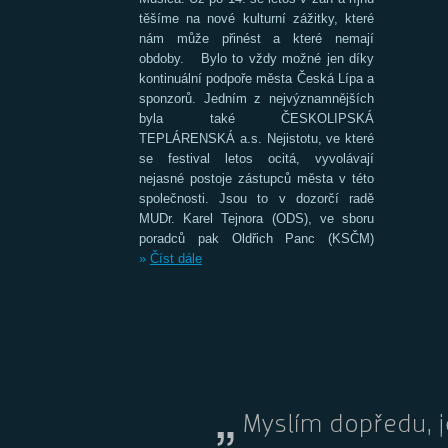
těšíme na nové kulturní zážitky, které
nám může přinést a které nemají
obdoby. Bylo to vždy možné jen díky
kontinuální podpoře města Česká Lípa a
sponzorů. Jedním z nejvýznamnějších
byla také ČESKOLIPSKÁ
TEPLÁRENSKÁ a.s. Nejistotu, ve které
se festival letos ocitá, vyvolávají
nejasné postoje zástupců města v této
společnosti. Jsou to v dozorčí radě
MUDr. Karel Tejnora (ODS), ve sboru
poradců pak Oldřich Panc (KSČM)
»
Číst dále