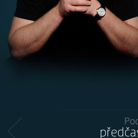
Podporuji
časné volby