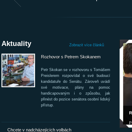
Aktuality
Zobrazit více článků
Rozhovor s Petrem Skokanem
Petr Skokan se v rozhovoru s Tomášem
Preislerem rozpovídal o své budoucí
kandidatuře do Senátu. Zároveň uvádí
své motivace, plány na pomoc
handicapovaným i o způsobu, jak
přinést do pozice senátora osobní lidský
přístup.
P
R
M
P
k
Chcete v nadcházejících volbách