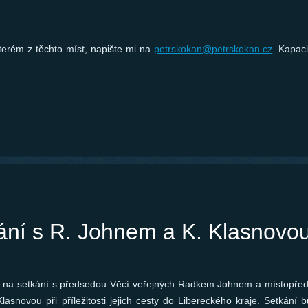
erém z těchto míst, napište mi na
petrskokan@petrskokan.cz
. Kapac
ání s R. Johnem a K. Klasnovo
 na setkání s předsedou Věcí veřejných Radkem Johnem a místopře
lasnovou při příležitosti jejich cesty do Libereckého kraje. Setkání