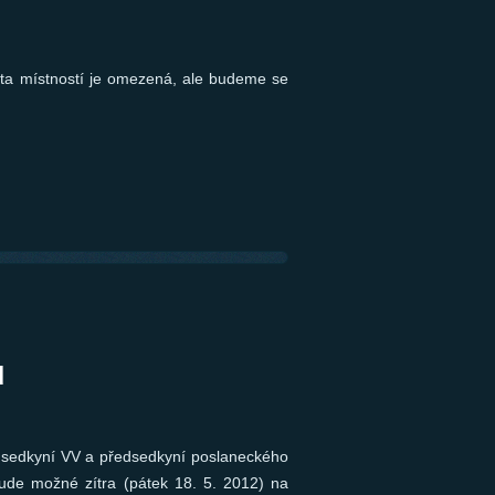
ita místností je omezená, ale budeme se
u
dsedkyní VV a předsedkyní poslaneckého
 bude možné zítra (pátek 18. 5. 2012) na