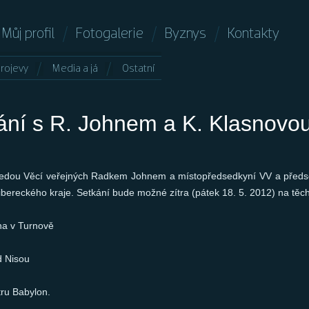
Můj profil
Fotogalerie
Byznys
Kontakty
rojevy
Media a já
Ostatní
ání s R. Johnem a K. Klasnovo
sedou Věcí veřejných Radkem Johnem a místopředsedkyní VV a předs
o Libereckého kraje. Setkání bude možné zítra (pátek 18. 5. 2012) na těc
na v Turnově
d Nisou
tru Babylon.