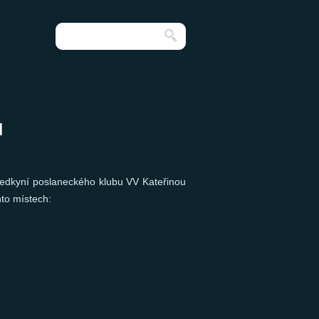
u
edkyní poslaneckého klubu VV Kateřinou
hto místech: