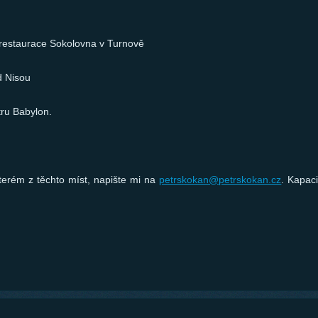
restaurace Sokolovna v Turnově
d Nisou
tru Babylon.
erém z těchto míst, napište mi na
petrskokan@petrskokan.cz
. Kapac