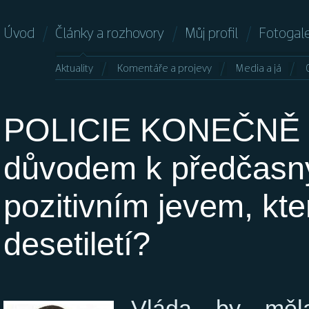
Úvod
Články a rozhovory
Můj profil
Fotogale
Aktuality
Komentáře a projevy
Media a já
POLICIE KONEČNĚ 
důvodem k předčasn
pozitivním jevem, kte
desetiletí?
Vláda by měla