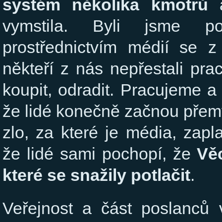
systém několika kmotrů
a
vymstila. Byli jsme pom
prostřednictvím médií se z
někteří z nás nepřestali pra
koupit, odradit. Pracujeme a
že lidé konečně začnou přemý
zlo, za které je média, zapl
že lidé sami pochopí, že
Věc
které se snažily potlačit
.
Veřejnost a část poslanců 