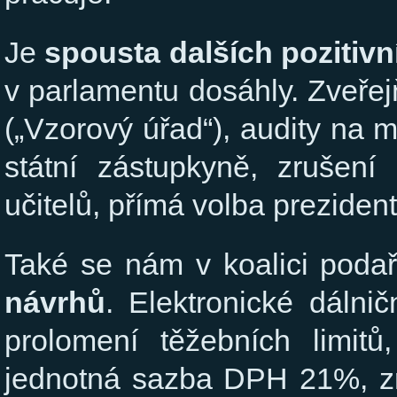
Je
spousta dalších pozitiv
v parlamentu dosáhly. Zveře
(„Vzorový úřad“), audity na m
státní zástupkyně, zrušení 
učitelů, přímá volba preziden
Také se nám v koalici poda
návrhů
. Elektronické dálni
prolomení těžebních limitů
jednotná sazba DPH 21%, zr