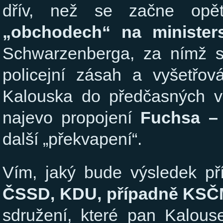
dřív, než se začne opě
„obchodech“ na minister
Schwarzenberga, za nímž s
policejní zásah a vyšetřová
Kalouska do předčasných vo
najevo propojení
Fuchsa –
další „překvapení“.
Vím, jaký bude výsledek p
ČSSD, KDU, případně KS
sdružení, které pan Kalous