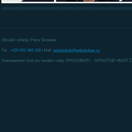
Oficiální stránky Petra Skokana
Tel.:
+420 602 469 109
| Mail:
petrskokan@petrskokan.cz
Transparentní účet pro senátní volby SPOLEHNUTÍ – SPOLEČNÉ HNUT