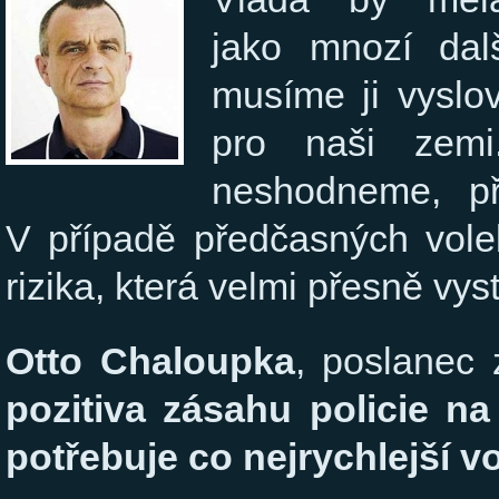
jako mnozí dal
musíme ji vyslo
pro naši zem
neshodneme, př
V případě předčasných vole
rizika, která velmi přesně vys
Otto Chaloupka
, poslanec 
pozitiva zásahu policie n
potřebuje co nejrychlejší vo