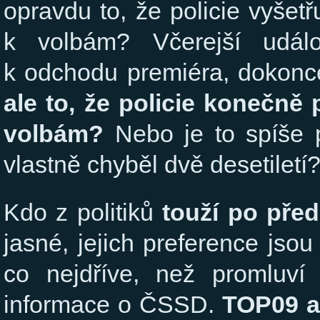
opravdu to, že policie vyšet
k volbám? Včerejší udál
k odchodu premiéra, dokonce
ale to, že policie konečn
volbám?
Nebo je to spíše p
vlastně chyběl dvě desetiletí
Kdo z politiků
touží po pře
jasné, jejich preference jso
co nejdříve, než promluví
informace o ČSSD.
TOP09 a