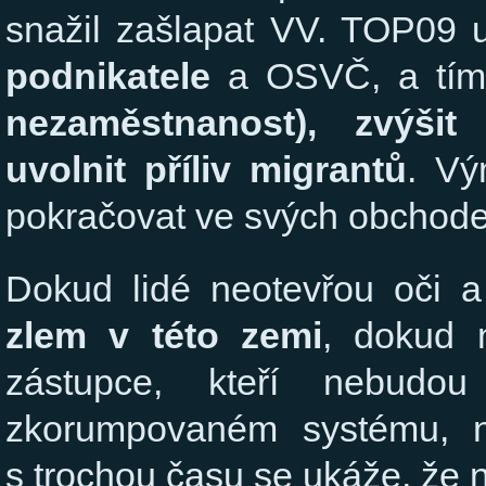
snažil zašlapat VV. TOP0
podnikatele
a OSVČ, a tím 
nezaměstnanost), zvýši
uvolnit příliv migrantů
. V
pokračovat ve svých obchode
Dokud lidé neotevřou oči 
zlem v této zemi
, dokud 
zástupce, kteří nebud
zkorumpovaném systému, n
s trochou času se ukáže, že 