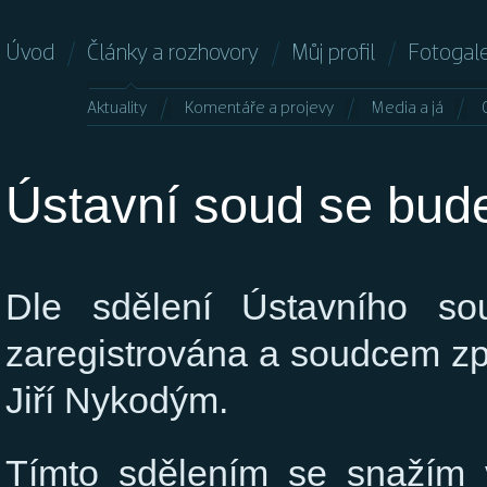
Úvod
Články a rozhovory
Můj profil
Fotogale
Aktuality
Komentáře a projevy
Media a já
Ústavní soud se bude
Dle sdělení Ústavního so
zaregistrována a soudcem z
Jiří Nykodým.
Tímto sdělením se snažím vy