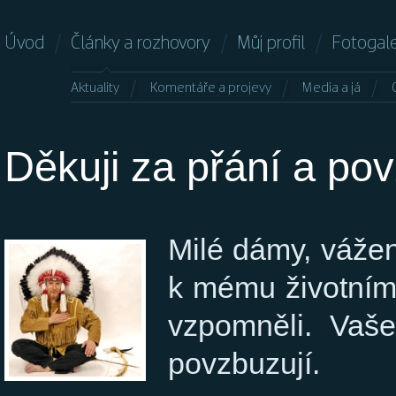
Úvod
Články a rozhovory
Můj profil
Fotogale
Aktuality
Komentáře a projevy
Media a já
Děkuji za přání a po
Milé dámy, vážen
k mému životnímu
vzpomněli. Vaš
povzbuzují.