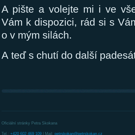
A pište a volejte mi i ve vš
Vám k dispozici, rád si s V
o v mým silách.
A teď s chutí do další pades
Oficiální stránky Petra Skokana
Tel.:
+420 602 469 109
| Mail:
petrskokan@petrskokan.cz